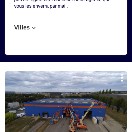
vous les enverra par mail.
Villes
Appuyer
Plus
sur
d'op
la
touche
ENTRÉE
pour
obtenir
de
plus