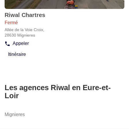
amples
informations
Riwal Chartres
Agence
:
Fermé
Allée de la Voie Croix,
28630 Mignieres
Appeler
Afficher
le
Itinéraire
numéro
jusqu'à
de
l'agence
téléphone
Riwal
de
Chartres
l'agence
Riwal
Les agences Riwal en Eure-et-
Chartres
Loir
Mignieres