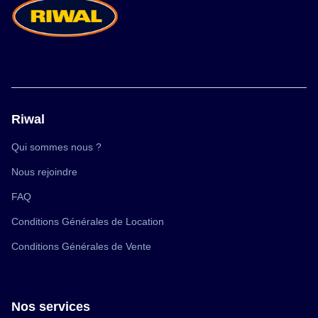
Riwal
(ouvre
Qui sommes nous ?
dans
une
(ouvre
Nous rejoindre
nouvelle
dans
fenêtre)
une
(ouvre
FAQ
nouvelle
dans
fenêtre)
une
(ouvre
Conditions Générales de Location
nouvelle
dans
fenêtre)
une
(ouvre
Conditions Générales de Vente
nouvelle
dans
fenêtre)
une
nouvelle
fenêtre)
Nos services