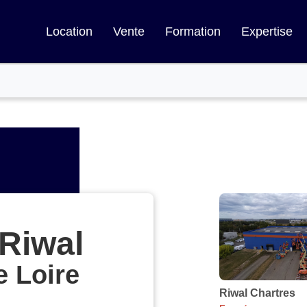
Location
Vente
Formation
Expertise
Appuyer
sur
la
Riwal
touche
ENTRÉE
e Loire
pour
obtenir
Riwal Chartres
Agence
de