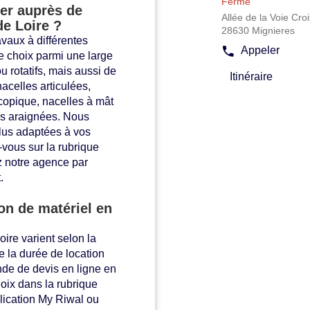
:
Fermé
er auprès de
plus
Allée de la Voie Croi
de Loire ?
amples
28630 Mignieres
vaux à différentes
informations
Appeler
le choix parmi une large
Afficher
le
u rotatifs, mais aussi de
Itinéraire
numéro
jusqu'à
acelles articulées,
de
l'agence
copique, nacelles à mât
téléphone
Riwal
les araignées. Nous
de
Chartres
l'agence
lus adaptées à vos
Riwal
vous sur la rubrique
Chartres
z notre agence par
.
ion de matériel en
oire varient selon la
 la durée de location
de de devis en ligne en
hoix dans la rubrique
plication My Riwal ou