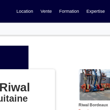
Location
Vente
Formation
Expertise
Appuyer
sur
la
Riwal
touche
ENTRÉE
itaine
pour
obtenir
Riwal Bordeaux
Agence
de