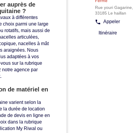
:
Fermé
er auprès de
plus
Rue youri Gagarine,
uitaine ?
amples
33185 Le haillan
vaux à différentes
informations
Appeler
le choix parmi une large
Afficher
le
u rotatifs, mais aussi de
Itinéraire
numéro
jusqu'à
acelles articulées,
de
l'agence
copique, nacelles à mât
téléphone
Riwal
les araignées. Nous
de
Bordeaux
l'agence
lus adaptées à vos
Riwal
vous sur la rubrique
Bordeaux
z notre agence par
.
ion de matériel en
ine varient selon la
 la durée de location
de de devis en ligne en
hoix dans la rubrique
plication My Riwal ou