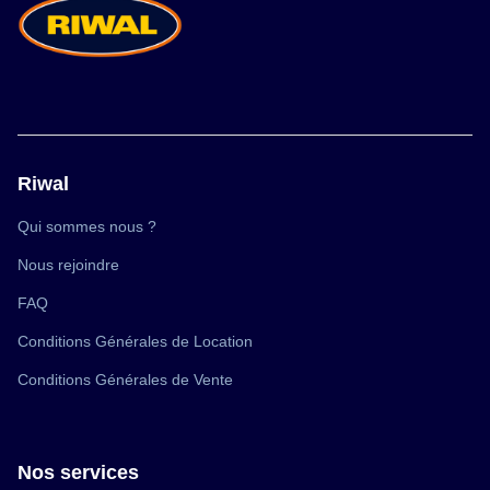
Riwal
(ouvre
Qui sommes nous ?
dans
une
(ouvre
Nous rejoindre
nouvelle
dans
fenêtre)
une
(ouvre
FAQ
nouvelle
dans
fenêtre)
une
(ouvre
Conditions Générales de Location
nouvelle
dans
fenêtre)
une
(ouvre
Conditions Générales de Vente
nouvelle
dans
fenêtre)
une
nouvelle
fenêtre)
Nos services