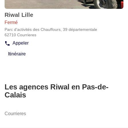
amples
informations
Riwal Lille
Agence
:
Fermé
Parc d'activités des Chauffours, 39 départementale
62710 Courrieres
Appeler
Afficher
le
Itinéraire
numéro
jusqu'à
de
l'agence
téléphone
Riwal
de
Lille
l'agence
Riwal
Les agences Riwal en Pas-de-
Lille
Calais
Courrieres