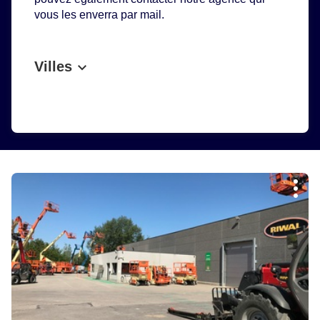
vous les enverra par mail.
Villes
Appuyer
Plus
sur
d'op
la
touche
ENTRÉE
pour
obtenir
de
plus