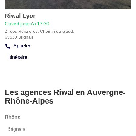
amples
informations
Riwal Lyon
Agence
:
Ouvert jusqu'à 17:30
ZI des Ronzières, Chemin du Gaud,
69530 Brignais
Appeler
Afficher
le
Itinéraire
numéro
jusqu'à
de
l'agence
téléphone
Riwal
de
Lyon
l'agence
Riwal
Les agences Riwal en Auvergne-
Lyon
Rhône-Alpes
Rhône
Brignais