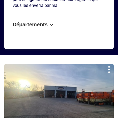
vous les enverra par mail.
Départements
Appuyer
Plus
sur
d'op
la
touche
ENTRÉE
pour
obtenir
de
plus