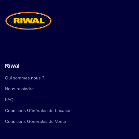
Riwal
(ouvre
Qui sommes nous ?
dans
une
(ouvre
Nous rejoindre
nouvelle
dans
fenêtre)
une
(ouvre
FAQ
nouvelle
dans
fenêtre)
une
(ouvre
Conditions Générales de Location
nouvelle
dans
fenêtre)
une
(ouvre
Conditions Générales de Vente
nouvelle
dans
fenêtre)
une
nouvelle