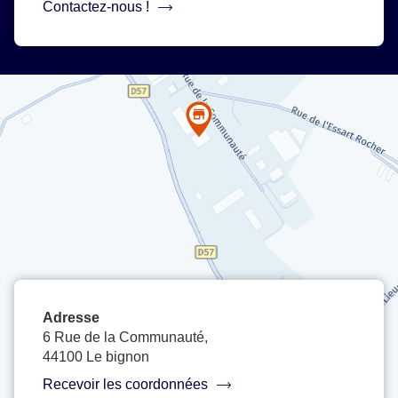
numéro
Contactez-nous !
l'agence
de
téléphone
Riwal
de
Nantes
l'agence
Riwal
Nantes
Adresse
6 Rue de la Communauté,
44100 Le bignon
Recevoir les coordonnées
de