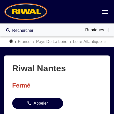
Menu
Rubriques
Rechercher
Accueil
France
Pays De La Loire
Loire-Atlantique
LE
Riwal Nantes
Fermé
Appeler
Afficher
le