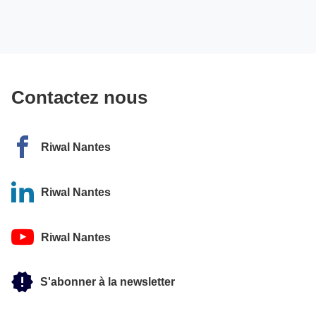
Contactez nous
Riwal Nantes
Riwal Nantes
Riwal Nantes
S'abonner à la newsletter
de
l'agence
Riwal