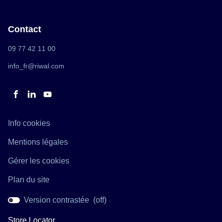
fenêtre)
une
nouvelle
fenêtre)
Contact
(ouvre
09 77 42 11 00
dans
une
(ouvre
info_fr@riwal.com
nouvelle
dans
fenêtre)
une
nouvelle
fenêtre)
Aller
Aller
Aller
sur
sur
sur
la
la
la
(ouvre
Info cookies
page
page
page
dans
(ouvre
Mentions légales
facebook
linkedin
youtube
une
dans
de
de
de
nouvelle
Gérer les cookies
une
Riwal
Riwal
Riwal
fenêtre)
nouvelle
Plan du site
fenêtre)
Version contrastée (
off
)
Store Locator