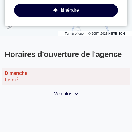
l'agence
Riwal
Itinéraire
jusqu'à
Nantes
l'agence
Riwal
Nantes
Terms of use
© 1987–2026 HERE, IGN
Horaires d'ouverture de l'agence
Horaires
Dimanche
d'ouverture
Fermé
d'aujourd'hui
Voir plus
et
les
horaires
d'ouverture
de
l'agence
Riwal