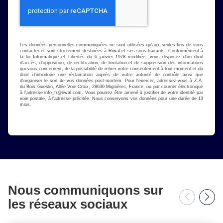
Les données personnelles communiquées ne sont utilisées qu'aux seules fins de vous
contacter et sont strictement destinées à Riwal et ses sous-traitants. Conformément à
la loi Informatique et Libertés du 6 janvier 1978 modifiée, vous disposez d'un droit
d'accès, d'opposition, de rectification, de limitation et de suppression des informations
qui vous concernent, de la possibilité de retirer votre consentement à tout moment et du
droit d'introduire une réclamation auprès de votre autorité de contrôle ainsi que
d'organiser le sort de vos données post-mortem. Pour l'exercer, adressez-vous à Z.A.
du Bois Gueslin, Allée Voie Croix, 28630 Mignières, France, ou par courrier électronique
à l'adresse
info_fr@riwal.com
. Vous pourrez être amené à justifier de votre identité par
voie postale, à l'adresse précitée. Nous conservons vos données pour une durée de 13
mois.
Nous communiquons sur
les réseaux sociaux