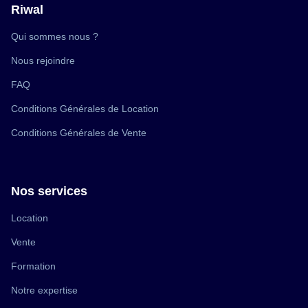
Riwal
(ouvre
Qui sommes nous ?
dans
une
(ouvre
Nous rejoindre
nouvelle
dans
fenêtre)
une
(ouvre
FAQ
nouvelle
dans
fenêtre)
une
(ouvre
Conditions Générales de Location
nouvelle
dans
fenêtre)
une
(ouvre
Conditions Générales de Vente
nouvelle
dans
fenêtre)
une
nouvelle
fenêtre)
Nos services
(ouvre
Location
dans
une
(ouvre
Vente
nouvelle
dans
fenêtre)
une
(ouvre
Formation
nouvelle
dans
fenêtre)
une
(ouvre
Notre expertise
nouvelle
dans